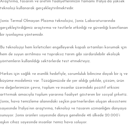
Araştırma, tasarım ve üretim faaliyetlerimizin tamamı İtalya’da yüksek
teknoloji kullanarak gerçekleştirilmektedir.
Jonix Termal Olmayan Plazma teknolojisi, Jonix Laboratuvarında
gerçekleştirdiğimiz araştırma ve testlerle etkinliği ve güvenliği kanıtlanan
bir iyonlaşma yöntemidir.
Bu teknolojiyi hem kirleticileri engelleyerek kapalı ortamları korumak için
hem de suyun arıtılması ve topraksız tarım gibi sürdürülebilir ekolojik
yöntemlerin kullanıldığı sektörlerde test etmekteyiz.
Herkes için sağlık ve esenlik hedefiyle, sorumluluk bilincine dayalı bir iş ve
büyüme modelimiz var. Tüzüğümüzde de yer aldığı şekilde, çözüm, ürün
ve değerlerimizin çevre, toplum ve insanlar üzerindeki pozitif etkisini
arttırmak amacıyla toplum yararına faaliyet gösteren bir sosyal şirketiz.
Jonix, hava temizleme alanındaki seçkin partnerlerden oluşan ekosistemi
sayesinde İtalya’nın araştırma, teknoloji ve tasarım uzmanlığını dünyaya
sunuyor. Jonix ürünleri sayesinde dünya genelinde 46 ülkede 20.000’i
aşkın cihaz sayesinde insanlar temiz hava soluyor.