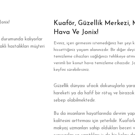
Kuaför, Güzellik Merkezi, M
Hava Ve Jonix!
k durumunda kalıyorlar
Eviniz, içeri girmesini istemediğiniz her şeyi
lı hastalıkları müşteri
hissettiğiniz yaşam alanınızdır. Bir diğer deyiş
temizleme cihazları sağlığınızı tehlikeye at
verimli bir konut hava temizleme cihazıdır. Jo
keyfini sürebilirsiniz.
Güzellik dünyası ufacık dokunuşlarla yara
hareketi ya da hafif bir rötuş ve birazcı
sebep olabilmektedir.
Bu da insanların hayatlarında devrim yap
kalitesini arttırması için yeterlidir. Kuaför
makyaj uzmanları sahip oldukları beceri ve