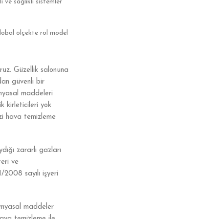
 ve sağlıklı sistemler
global ölçekte rol model
ruz. Güzellik salonuna
dan güvenli bir
imyasal maddeleri
irleticileri yok
ezi hava temizleme
dığı zararlı gazları
eri ve
2008 sayılı işyeri
imyasal maddeler
hava temizleme ile