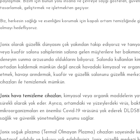
paylaşmak. Bizim için bunun yolu insana ve çevreye saygı gösteren, güvenli
tasarlamak, geliştirmek ve işletmekten geçiyor.
Biz, herkesin sağlığı ve esenliğini korumak için kapalı ortam temizliğinde 
olmayı hedefliyoruz.
Jonix olarak güzellik dünyasını çok yakından takip ediyoruz ve tanıyo
veya kuaför salonu sahiplerinin salona gelen müşterilere her bakımın
deneyim sunma arzusunda olduklarını biliyoruz. Salonda kullanılan k
ortadan kaldırmak mümkün değil ancak havadaki kimyasal ve organik k
etmek, havayı arındırmak, kuaför ve güzellik salonunu güzellik merk
cihazları ile temizlemek mümkün.
Jonix hava temizleme cihazları
, kimyasal veya organik maddelerin yay
sürekli olarak yok eder. Ayrıca, ortamdaki ve yüzeylerdeki virüs, bakt
mikroorganizmaları en önemlisi Covid-19 virüsünü yok ederek DLDS81/
sağlık ve güvenlik yönetmeliğine uyumu sağlar.
Jonix soğuk plazma (Termal Olmayan Plazma) cihazları sayesinde k
bertaraf edebilir ve kokuyu yok edebilirsiniz. Jonix, güzellik merkezi 