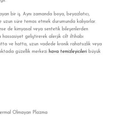
ğil.
an bir iş. Aynı zamanda boya, beyazlatıcı,
 de uzun süre temas etmek durumunda kalıyorlar.
nse de kimyasal veya sentetik bileşenlerden
ssasiyet geliştirerek alerjik cilt iltihabı
 hatta ve hatta, uzun vadede kronik rahatsızlık veya
 noktada güzellik merkezi
hava temizleyicileri
büyük