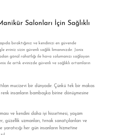
anikür Salonları İçin Sağlıklı
 kapıda bıraktığınız ve kendinizi en güvende
le eviniz sizin güvenli sağlık limanınızdır. Jonix
madan gönül rahatlığı ile hava solumanızı sağlayan
nix ile artık evinizde güvenli ve sağlıklı ortamların
tılan mucizevi bir dünyadır. Çünkü tek bir makas
k renk insanların bambaşka birine dönüşmesine
ması ve kendini daha iyi hissetmesi, yaşam
ler, güzellik uzmanları, tırnak sanatçılarıları ve
 yaratıcığı her gün insanların hizmetine