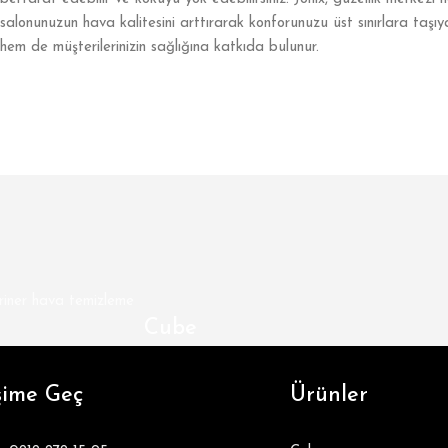
salonunuzun hava kalitesini arttırarak konforunuzu üst sınırlara taşıy
hem de müşterilerinizin sağlığına katkıda bulunur.
Cube
Joni
ix CUBE, ev ve profesyonel ortamlardaki havayı ve yüzeyleri
işime Geç
Ürünler
aralıksız temizler.
Daha Fazla Bilgi