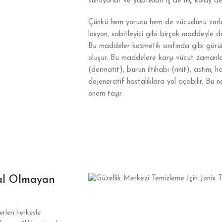
sunuyorlar ve yaptıkları iş de hiç kolay de
Çünkü hem yorucu hem de vücudunu zorlay
losyon, sabitleyici gibi birçok maddeyle
Bu maddeler kozmetik sınıfında gibi görü
oluşur. Bu maddelere karşı vücut zamanla ha
(dermatit), burun iltihabı (rinit), astım,
dejeneratif hastalıklara yol açabilir. Bu
önem taşır.
mal Olmayan
leri herkesle